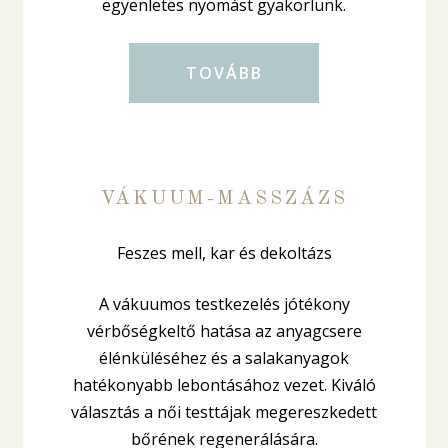
egyenletes nyomást gyakorlunk.
TOVÁBB
VÁKUUM-MASSZÁZS
Feszes mell, kar és dekoltázs
A vákuumos testkezelés jótékony
vérbőségkeltő hatása az anyagcsere
élénküléséhez és a salakanyagok
hatékonyabb lebontásához vezet. Kiváló
választás a női testtájak megereszkedett
bőrének regenerálására.