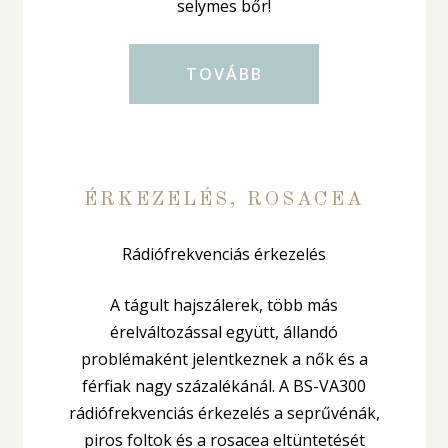
selymes bőr!
TOVÁBB
ÉRKEZELÉS, ROSACEA
Rádiófrekvenciás érkezelés
A tágult hajszálerek, több más
érelváltozással együtt, állandó
problémaként jelentkeznek a nők és a
férfiak nagy százalékánál. A BS-VA300
rádiófrekvenciás érkezelés a seprűvénák,
piros foltok és a rosacea eltüntetését