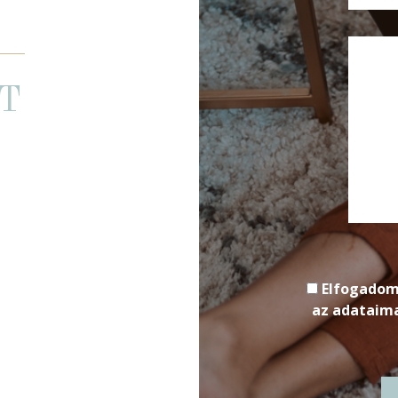
T
Elfogadom
az adataima