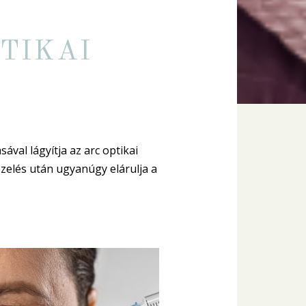
TIKAI
ával lágyítja az arc optikai
ezelés után ugyanúgy elárulja a