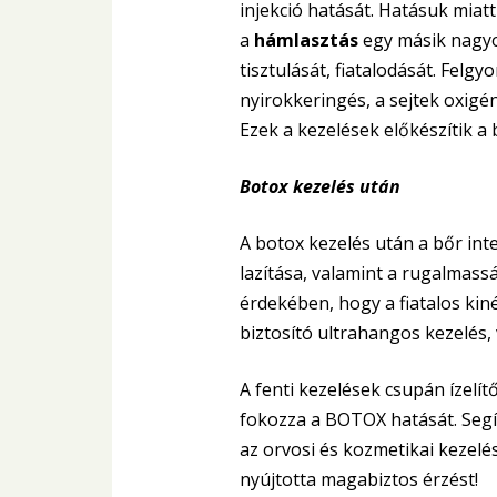
injekció hatását. Hatásuk miat
a
hámlasztás
egy másik nagyon
tisztulását, fiatalodását. Felgy
nyirokkeringés, a sejtek oxigé
Ezek a kezelések előkészítik a
Botox kezelés után
A botox kezelés után a bőr inte
lazítása, valamint a rugalmas
érdekében, hogy a fiatalos ki
biztosító ultrahangos kezelés, 
A fenti kezelések csupán ízelít
fokozza a BOTOX hatását. Segí
az orvosi és kozmetikai kezel
nyújtotta magabiztos érzést!