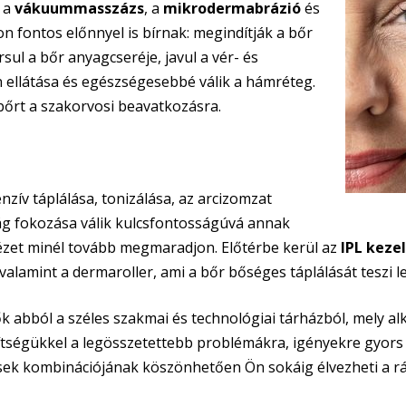
t a
vákuummasszázs
, a
mikrodermabrázió
és
 fontos előnnyel is bírnak: megindítják a bőr
orsul a bőr anyagcseréje, javul a vér- és
n ellátása és egészségesebbé válik a hámréteg.
 bőrt a szakorvosi beavatkozásra.
nzív táplálása, tonizálása, az arcizomzat
ság fokozása válik kulcsfontosságúvá annak
nézet minél tovább megmaradjon. Előtérbe kerül az
IPL keze
valamint a dermaroller, ami a bőr bőséges táplálását teszi l
ők abból a széles szakmai és technológiai tárházból, mely al
tségükkel a legösszetettebb problémákra, igényekre gyors é
ések kombinációjának köszönhetően Ön sokáig élvezheti a r