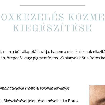
TOXKEZELÉS KOZME
KIEGÉSZÍTÉSE
, nem a bőr állapotát javítja, hanem a mimikai izmok ellazítás
tlan, öregedő, vagy pigmentfoltos, vízhiányos bőr a Botox k
kombinációjával érhető el valóban látványos
előkészítésével jelentősen növelheti a Botox