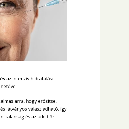
lés
az intenzív hidratálást
ehetővé.
kalmas arra, hogy erősítse,
s látványos válasz adható, így
ánctalanság és az üde bőr